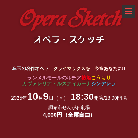
Opera Sketch
オペラ・スケッチ
珠玉の名作オペラ
クライマックスを
今宵あなたに!!
ランメルモールのルチア
椿姫
こうもり
カヴァレリア・ルスティカーナ
シンデレラ
10
9
18:30
2025年
月
日（木）
開演/18:00開場
調布市せんがわ劇場
4,000円（全席自由）