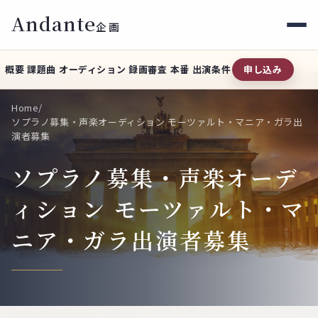
Andante
企画
概要
課題曲
オーディション
録画審査
本番
出演条件
申し込み
Home
Home
/
公演のご案内
ソプラノ募集・声楽オーディション モーツァルト・マニア・ガラ出
演者募集
アンダンテ企画
ソプラノ募集・声楽オーデ
問い合わせ
ィション モーツァルト・マ
ドン・キホーテ×大おばさん
ニア・ガラ出演者募集
出演者オーディション