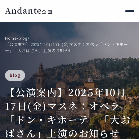
Andante
企画
Home
Home
/
blog
/
【公演案内】2025年10月17日(金)マスネ：オペラ「ドン・キホー
公演のご案内
テ」「大おばさん」上演のお知らせ
アンダンテ企画
blog
問い合わせ
【公演案内】2025年10月
ドン・キホーテ×大おばさん
17日(金)マスネ：オペラ
出演者オーディション
「ドン・キホーテ」「大お
ばさん」上演のお知らせ